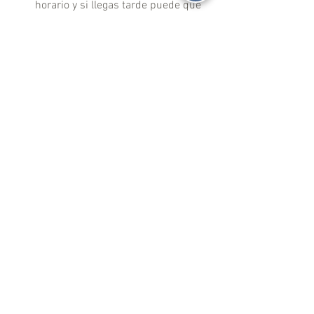
horario y si llegas tarde puede que 
no te dejen pasar.
Aprovecha las atracciones 
cercanas:
 El Museo León Trotsky y 
el Mercado de Coyoacán están a 
unos pasos, ideales para 
complementar la visita.
Fotos y cámaras:
 Se pueden tomar 
fotos personales, pero las cámaras 
profesionales tienen un costo extra.
Date tu tiempo:
 Dedica al menos 1 o 
2 horas para recorrer la casa, las 
salas y el jardín con calma.